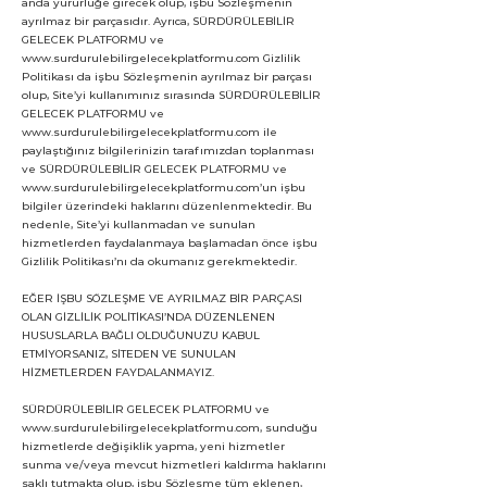
anda yürürlüğe girecek olup, işbu Sözleşmenin
ayrılmaz bir parçasıdır. Ayrıca, SÜRDÜRÜLEBİLİR
GELECEK PLATFORMU ve
www.surdurulebilirgelecekplatformu.com
Gizlilik
Politikası da işbu Sözleşmenin ayrılmaz bir parçası
olup, Site’yi kullanımınız sırasında SÜRDÜRÜLEBİLİR
GELECEK PLATFORMU ve
www.surdurulebilirgelecekplatformu.com
ile
paylaştığınız bilgilerinizin tarafımızdan toplanması
ve SÜRDÜRÜLEBİLİR GELECEK PLATFORMU ve
www.surdurulebilirgelecekplatformu.com
’un işbu
bilgiler üzerindeki haklarını düzenlenmektedir. Bu
nedenle, Site’yi kullanmadan ve sunulan
hizmetlerden faydalanmaya başlamadan önce işbu
Gizlilik Politikası’nı da okumanız gerekmektedir.
EĞER İŞBU SÖZLEŞME VE AYRILMAZ BİR PARÇASI
OLAN GİZLİLİK POLİTİKASI’NDA DÜZENLENEN
HUSUSLARLA BAĞLI OLDUĞUNUZU KABUL
ETMİYORSANIZ, SİTEDEN VE SUNULAN
HİZMETLERDEN FAYDALANMAYIZ.
SÜRDÜRÜLEBİLİR GELECEK PLATFORMU ve
www.surdurulebilirgelecekplatformu.com
, sunduğu
hizmetlerde değişiklik yapma, yeni hizmetler
sunma ve/veya mevcut hizmetleri kaldırma haklarını
saklı tutmakta olup, işbu Sözleşme tüm eklenen,