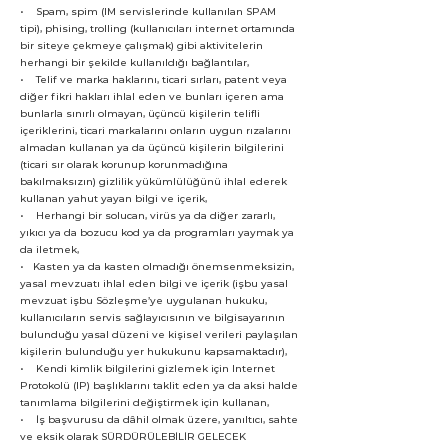
• Spam, spim (IM servislerinde kullanılan SPAM
tipi), phising, trolling (kullanıcıları internet ortamında
bir siteye çekmeye çalışmak) gibi aktivitelerin
herhangi bir şekilde kullanıldığı bağlantılar,
• Telif ve marka haklarını, ticari sırları, patent veya
diğer fikri hakları ihlal eden ve bunları içeren ama
bunlarla sınırlı olmayan, üçüncü kişilerin telifli
içeriklerini, ticari markalarını onların uygun rızalarını
almadan kullanan ya da üçüncü kişilerin bilgilerini
(ticari sır olarak korunup korunmadığına
bakılmaksızın) gizlilik yükümlülüğünü ihlal ederek
kullanan yahut yayan bilgi ve içerik,
• Herhangi bir solucan, virüs ya da diğer zararlı,
yıkıcı ya da bozucu kod ya da programları yaymak ya
da iletmek,
• Kasten ya da kasten olmadığı önemsenmeksizin,
yasal mevzuatı ihlal eden bilgi ve içerik (işbu yasal
mevzuat işbu Sözleşme’ye uygulanan hukuku,
kullanıcıların servis sağlayıcısının ve bilgisayarının
bulunduğu yasal düzeni ve kişisel verileri paylaşılan
kişilerin bulunduğu yer hukukunu kapsamaktadır),
• Kendi kimlik bilgilerini gizlemek için Internet
Protokolü (IP) başlıklarını taklit eden ya da aksi halde
tanımlama bilgilerini değiştirmek için kullanan,
• İş başvurusu da dâhil olmak üzere, yanıltıcı, sahte
ve eksik olarak SÜRDÜRÜLEBİLİR GELECEK