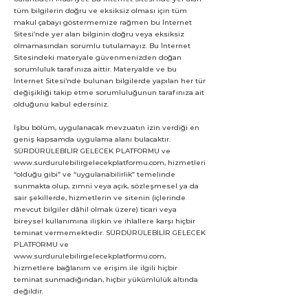
tüm bilgilerin doğru ve eksiksiz olması için tüm
makul çabayı göstermemize rağmen bu İnternet
Sitesi’nde yer alan bilginin doğru veya eksiksiz
olmamasından sorumlu tutulamayız. Bu İnternet
Sitesindeki materyale güvenmenizden doğan
sorumluluk tarafınıza aittir. Materyalde ve bu
İnternet Sitesi’nde bulunan bilgilerde yapılan her tür
değişikliği takip etme sorumluluğunun tarafınıza ait
olduğunu kabul edersiniz.
İşbu bölüm, uygulanacak mevzuatın izin verdiği en
geniş kapsamda uygulama alanı bulacaktır.
SÜRDÜRÜLEBİLİR GELECEK PLATFORMU ve
www.surdurulebilirgelecekplatformu.com, hizmetleri
“olduğu gibi” ve “uygulanabilirlik” temelinde
sunmakta olup, zımni veya açık, sözleşmesel ya da
sair şekillerde, hizmetlerin ve sitenin (içlerinde
mevcut bilgiler dâhil olmak üzere) ticari veya
bireysel kullanımına ilişkin ve ihlallere karşı hiçbir
teminat vermemektedir. SÜRDÜRÜLEBİLİR GELECEK
PLATFORMU ve
www.surdurulebilirgelecekplatformu.com,
hizmetlere bağlanım ve erişim ile ilgili hiçbir
teminat sunmadığından, hiçbir yükümlülük altında
değildir.