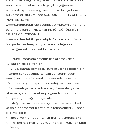
Kullanıcılar, aşağıda sayılanlar da dahil olmak ancak
bunlarla sınırlı olmamak kaydıyla, aşağıda belirtilen
konularda, içerik ve bilgi aktarımı ve faaliyetlerde
bulunmaları durumunda SÜRDÜRÜLEBİLİR GELECEK
PLATFORMU ve
www.surdurulebilirgelecekplatformu.com
’u her türlü
sorumluluktan ari kılacaklarını, SÜRDÜRÜLEBİLİR
GELECEK PLATFORMU ve
www.surdurulebilirgelecekplatformu.com
’un işbu
faaliyetler nedeniyle hiçbir sorumluluğunun
olmadığını kabul ve taahhüt ederler:
• Üçüncü şahıslara ait olup izin alınmaksızın
kullanılan kişisel veriler,
• Virüs, zaman bombası, Truva atı, cancelbotlar (bir
internet sunucusunda çalışan ve istenmeyen
mesajları otomatik olarak internetteki gruplara
gönderen program ya da botlardır), solucanlar ve
diğer zararlı ya da bozuk kodlar, bileşenler ya da
cihazları içeren hizmetler/programlar üzerinden
Site’ye erişim sağlanmayacaktır,
• Site’ye ve hizmetlere erişim için scriptleri, botları
ya da diğer otomatikleştirilmiş teknolojileri kullanan
bilgi ve içerik,
• Site’yi ve hizmetleri, zincir mailleri, gereksiz ve
kimliği belirsiz mailler göndermek için kullanan bilgi
ve içerik,