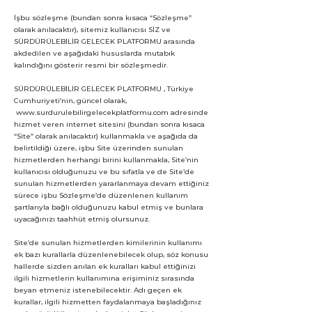
İşbu sözleşme (bundan sonra kısaca “Sözleşme”
olarak anılacaktır), sitemiz kullanıcısı SİZ ve
SÜRDÜRÜLEBİLİR GELECEK PLATFORMU arasında
akdedilen ve aşağıdaki hususlarda mutabık
kalındığını gösterir resmi bir sözleşmedir.
SÜRDÜRÜLEBİLİR GELECEK PLATFORMU , Türkiye
Cumhuriyeti’nin, güncel olarak,
www.surdurulebilirgelecekplatformu.com
adresinde
hizmet veren internet sitesini (bundan sonra kısaca
“Site” olarak anılacaktır) kullanmakla ve aşağıda da
belirtildiği üzere, işbu Site üzerinden sunulan
hizmetlerden herhangi birini kullanmakla, Site’nin
kullanıcısı olduğunuzu ve bu sıfatla ve de Site’de
sunulan hizmetlerden yararlanmaya devam ettiğiniz
sürece işbu Sözleşme’de düzenlenen kullanım
şartlarıyla bağlı olduğunuzu kabul etmiş ve bunlara
uyacağınızı taahhüt etmiş olursunuz.
Site’de sunulan hizmetlerden kimilerinin kullanımı
ek bazı kurallarla düzenlenebilecek olup, söz konusu
hallerde sizden anılan ek kuralları kabul ettiğinizi
ilgili hizmetlerin kullanımına erişiminiz sırasında
beyan etmeniz istenebilecektir. Adı geçen ek
kurallar, ilgili hizmetten faydalanmaya başladığınız