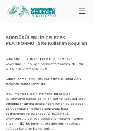
SÜRDÜRÜLEBİLİR GELECEK
PLATFORMU | Site Kullanım Koşulları
SÜRDÜRÜLEBİLİR GELECEK PLATFORMU ve
www.surdurulebilirgelecekplatformu.com
İNTERNET
SİTESİ KULLANIM ŞARTLARI
Güncellenme Tarihi İşbu Sözleşme, 15 Şubat 2024
tarihinde güncellenmiştir.
İşbu internet sitesini herhangi bir şekilde
kullanmanız burada belirtilen Şart ve Koşulları kabul
ettiğiniz anlamına geldiğinden, lütfen bu belgedeki
Şart ve Koşulları dikkatle okuyunuz. İşbu
sözleşmede ve bu sitede AGRICONNECT,
www.surdurulebilirgelecekplatformu.com internet
sitesini “SİZ” bu internet sitesine erişim sağlayan
ve/veya kullanan kişileri anlatır.