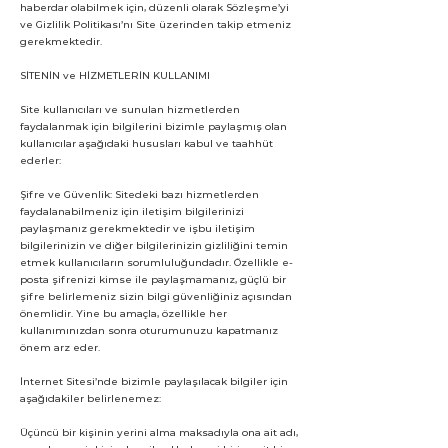
haberdar olabilmek için, düzenli olarak Sözleşme’yi
ve Gizlilik Politikası’nı Site üzerinden takip etmeniz
gerekmektedir.
SİTENİN ve HİZMETLERİN KULLANIMI
Site kullanıcıları ve sunulan hizmetlerden
faydalanmak için bilgilerini bizimle paylaşmış olan
kullanıcılar aşağıdaki hususları kabul ve taahhüt
ederler:
Şifre ve Güvenlik: Sitedeki bazı hizmetlerden
faydalanabilmeniz için iletişim bilgilerinizi
paylaşmanız gerekmektedir ve işbu iletişim
bilgilerinizin ve diğer bilgilerinizin gizliliğini temin
etmek kullanıcıların sorumluluğundadır. Özellikle e-
posta şifrenizi kimse ile paylaşmamanız, güçlü bir
şifre belirlemeniz sizin bilgi güvenliğiniz açısından
önemlidir. Yine bu amaçla, özellikle her
kullanımınızdan sonra oturumunuzu kapatmanız
önem arz eder.
İnternet Sitesi’nde bizimle paylaşılacak bilgiler için
aşağıdakiler belirlenemez:
Üçüncü bir kişinin yerini alma maksadıyla ona ait adı,