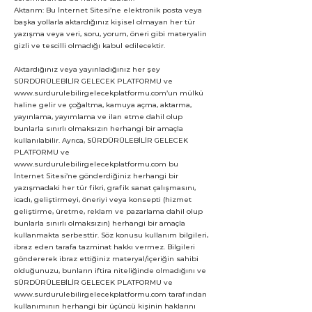
Aktarım: Bu İnternet Sitesi’ne elektronik posta veya
başka yollarla aktardığınız kişisel olmayan her tür
yazışma veya veri, soru, yorum, öneri gibi materyalin
gizli ve tescilli olmadığı kabul edilecektir.
Aktardığınız veya yayınladığınız her şey
SÜRDÜRÜLEBİLİR GELECEK PLATFORMU ve
www.surdurulebilirgelecekplatformu.com
’un mülkü
haline gelir ve çoğaltma, kamuya açma, aktarma,
yayınlama, yayımlama ve ilan etme dahil olup
bunlarla sınırlı olmaksızın herhangi bir amaçla
kullanılabilir. Ayrıca, SÜRDÜRÜLEBİLİR GELECEK
PLATFORMU ve
www.surdurulebilirgelecekplatformu.com
bu
İnternet Sitesi’ne gönderdiğiniz herhangi bir
yazışmadaki her tür fikri, grafik sanat çalışmasını,
icadı, geliştirmeyi, öneriyi veya konsepti (hizmet
geliştirme, üretme, reklam ve pazarlama dahil olup
bunlarla sınırlı olmaksızın) herhangi bir amaçla
kullanmakta serbesttir. Söz konusu kullanım bilgileri,
ibraz eden tarafa tazminat hakkı vermez. Bilgileri
göndererek ibraz ettiğiniz materyal/içeriğin sahibi
olduğunuzu, bunların iftira niteliğinde olmadığını ve
SÜRDÜRÜLEBİLİR GELECEK PLATFORMU ve
www.surdurulebilirgelecekplatformu.com
tarafından
kullanımının herhangi bir üçüncü kişinin haklarını