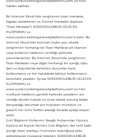
www.surdurulebilirgelecekplatformu.com
'un tüm
hakları saklıdır.
Bu İnternet Sitesi’nde sergilenen ticari markalar,
logolar, karakterler ve hizmet markaları (topluca
“Ticari Markalar”) SÜRDÜRÜLEBİLİR GELECEK
PLATFORMU ve
www.surdurulebilirgelecekplatformu.com
'a aittir. Bu
İnternet Sitesi’nde bulunan hiçbir şey, sitede
sergilenen herhangi bir Ticari Marka’ya ait lisansın
veya kullanım hakkının verildiği şeklinde
yorumlanamaz. Bu İnternet Sitesi’nde sergilenen
Ticari Markaları veya diğer herhangi bir içeriği, işbu
Şart ve Koşullar’da belirtilen durumlar hariç
kullanmanız ve her halükârda kötüye kullanmanız
kesinlikle yasaktır. Ayrıca SÜRDÜRÜLEBİLİR GELECEK
PLATFORMU ve
www.surdurulebilirgelecekplatformu.com
'un fikri
mülkiyet haklarını, gerekli hallerde yasaların izin
verdiği ölçüde hukuki ve cezai olarak sonuna kadar
koruyacağı, korumak için hukuken mümkün ve
geçerli her türlü tedbiri alacağı burada açıkça beyan
edilir.
Gizli Bilgilerin Kullanımı Yasağı: Kullanıcılar; Üçüncü
kişilere ait Kişisel Verileri, Gizli Bilgileri, Sair telif haklı
içeriği, ticari markayı, hizmetler aracılığıyla elde
edilebilecek müseccel bilgileri, SÜRDÜRÜLEBİLİR