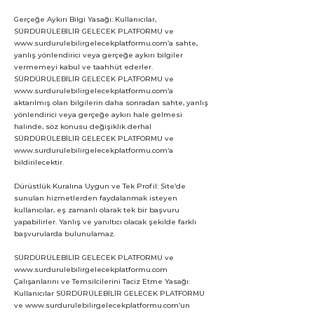
Gerçeğe Aykırı Bilgi Yasağı: Kullanıcılar,
SÜRDÜRÜLEBİLİR GELECEK PLATFORMU ve
www.surdurulebilirgelecekplatformu.com
’a sahte,
yanlış yönlendirici veya gerçeğe aykırı bilgiler
vermemeyi kabul ve taahhüt ederler.
SÜRDÜRÜLEBİLİR GELECEK PLATFORMU ve
www.surdurulebilirgelecekplatformu.com
’a
aktarılmış olan bilgilerin daha sonradan sahte, yanlış
yönlendirici veya gerçeğe aykırı hale gelmesi
halinde, söz konusu değişiklik derhal
SÜRDÜRÜLEBİLİR GELECEK PLATFORMU ve
www.surdurulebilirgelecekplatformu.com
’a
bildirilecektir.
Dürüstlük Kuralına Uygun ve Tek Profil: Site’de
sunulan hizmetlerden faydalanmak isteyen
kullanıcılar, eş zamanlı olarak tek bir başvuru
yapabilirler. Yanlış ve yanıltıcı olacak şekilde farklı
başvurularda bulunulamaz.
SÜRDÜRÜLEBİLİR GELECEK PLATFORMU ve
www.surdurulebilirgelecekplatformu.com
Çalışanlarını ve Temsilcilerini Taciz Etme Yasağı:
Kullanıcılar SÜRDÜRÜLEBİLİR GELECEK PLATFORMU
ve
www.surdurulebilirgelecekplatformu.com
’un