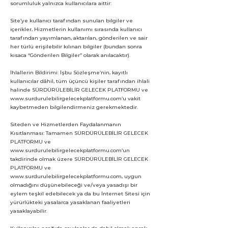
sorumluluk yalnızca kullanıcılara aittir:
Site’ye kullanıcı tarafından sunulan bilgiler ve
içerikler, Hizmetlerin kullanımı sırasında kullanıcı
tarafından yayımlanan, aktarılan, gönderilen ve sair
her türlü erişilebilir kılınan bilgiler (bundan sonra
kısaca “Gönderilen Bilgiler” olarak anılacaktır).
İhlallerin Bildirimi: İşbu Sözleşme’nin, kayıtlı
kullanıcılar dâhil, tüm üçüncü kişiler tarafından ihlali
halinde SÜRDÜRÜLEBİLİR GELECEK PLATFORMU ve
www.surdurulebilirgelecekplatformu.com
’u vakit
kaybetmeden bilgilendirmeniz gerekmektedir.
Siteden ve Hizmetlerden Faydalanmanın
Kısıtlanması: Tamamen SÜRDÜRÜLEBİLİR GELECEK
PLATFORMU ve
www.surdurulebilirgelecekplatformu.com
’un
takdirinde olmak üzere SÜRDÜRÜLEBİLİR GELECEK
PLATFORMU ve
www.surdurulebilirgelecekplatformu.com
, uygun
olmadığını düşünebileceği ve/veya yasadışı bir
eylem teşkil edebilecek ya da bu İnternet Sitesi için
yürürlükteki yasalarca yasaklanan faaliyetleri
yasaklayabilir.