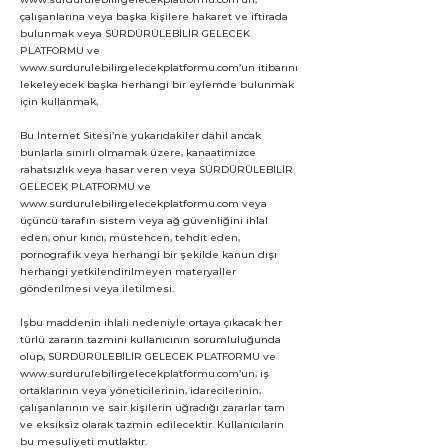
çalışanlarına veya başka kişilere hakaret ve iftirada
bulunmak veya SÜRDÜRÜLEBİLİR GELECEK
PLATFORMU ve
www.surdurulebilirgelecekplatformu.com’un itibarını
lekeleyecek başka herhangi bir eylemde bulunmak
için kullanmak,
Bu İnternet Sitesi’ne yukarıdakiler dahil ancak
bunlarla sınırlı olmamak üzere, kanaatimizce
rahatsızlık veya hasar veren veya SÜRDÜRÜLEBİLİR
GELECEK PLATFORMU ve
www.surdurulebilirgelecekplatformu.com
veya
üçüncü tarafın sistem veya ağ güvenliğini ihlal
eden, onur kırıcı, müstehcen, tehdit eden,
pornografik veya herhangi bir şekilde kanun dışı
herhangi yetkilendirilmeyen materyaller
gönderilmesi veya iletilmesi.
İşbu maddenin ihlali nedeniyle ortaya çıkacak her
türlü zararın tazmini kullanıcının sorumluluğunda
olup, SÜRDÜRÜLEBİLİR GELECEK PLATFORMU ve
www.surdurulebilirgelecekplatformu.com
’un, iş
ortaklarının veya yöneticilerinin, idarecilerinin,
çalışanlarının ve sair kişilerin uğradığı zararlar tam
ve eksiksiz olarak tazmin edilecektir. Kullanıcıların
bu mesuliyeti mutlaktır.