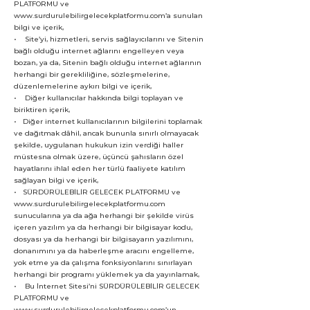
PLATFORMU ve
www.surdurulebilirgelecekplatformu.com’a sunulan
bilgi ve içerik,
• Site’yi, hizmetleri, servis sağlayıcılarını ve Sitenin
bağlı olduğu internet ağlarını engelleyen veya
bozan, ya da, Sitenin bağlı olduğu internet ağlarının
herhangi bir gerekliliğine, sözleşmelerine,
düzenlemelerine aykırı bilgi ve içerik,
• Diğer kullanıcılar hakkında bilgi toplayan ve
biriktiren içerik,
• Diğer internet kullanıcılarının bilgilerini toplamak
ve dağıtmak dâhil, ancak bununla sınırlı olmayacak
şekilde, uygulanan hukukun izin verdiği haller
müstesna olmak üzere, üçüncü şahısların özel
hayatlarını ihlal eden her türlü faaliyete katılım
sağlayan bilgi ve içerik,
• SÜRDÜRÜLEBİLİR GELECEK PLATFORMU ve
www.surdurulebilirgelecekplatformu.com
sunucularına ya da ağa herhangi bir şekilde virüs
içeren yazılım ya da herhangi bir bilgisayar kodu,
dosyası ya da herhangi bir bilgisayarın yazılımını,
donanımını ya da haberleşme aracını engelleme,
yok etme ya da çalışma fonksiyonlarını sınırlayan
herhangi bir programı yüklemek ya da yayınlamak,
• Bu İnternet Sitesi’ni SÜRDÜRÜLEBİLİR GELECEK
PLATFORMU ve
www.surdurulebilirgelecekplatformu.com’un,