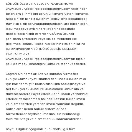
SÜRDÜRÜLEBİLİR GELECEK PLATFORMU ve
www.surdurulebilirgelecekplatformu.com
tarafından
bir önlem alınmasını zorunlu kılmaya yeterli olmayıp,
hesabınızın izinsiz kullanımı dolayısıyla doğabilecek
tüm risk sizin sorumluluğunuzdadır. Site kullanıcıları,
işbu maddeye aykırı hareketleri neticesinde
doğabilecek hiçbir zarardan ve/veya üçüncü
şahısların şifrelerini veya kişisel verilerini ele
geçirmesi sonucu kişisel verilerinin rızaları hilafına
kullanılmasından SÜRDÜRÜLEBİLİR GELECEK
PLATFORMU ve
www.surdurulebilirgelecekplatformu.com
’un hiçbir
şekilde mesul olmadığını kabul ve taahhüt ederler.
Coğrafi Sınırlamalar: Site ve sunulan hizmetler
Türkiye Cumhuriyeti sınırları dâhilindeki kullanımlar
için hazırlanmıştır. Kullanıcılar, işbu Sözleşme’ye ve
her türlü yerel, ulusal ve uluslararası kanunlara ve
düzenlemelere riayet edeceklerini kabul ve taahhüt
ederler. Yasaklanması halinde Site’nin kullanılması
ve hizmetlerden yararlanılması mümkün değildir.
Kullanıcılar, kendi hukuk sistemlerinde
hizmetlerden faydalanılmasına izin verilmediği
takdirde Site’yi ve hizmetleri kullanmamalıdırlar.
Kayıtlı Bilgiler: Aşağıdaki hususlarla ilgili tüm