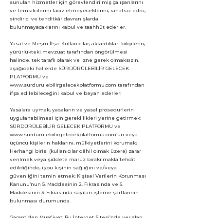
sunulan hizmetler için görevlendirilmiş çalışanlarını
ve temsilcilerini taciz etmeyeceklerini, rahatsız edici,
sindirici ve tehditkâr davranışlarda
bulunmayacaklarını kabul ve taahhüt ederler.
Yasal ve Meşru İfşa: Kullanıcılar, aktardıkları bilgilerin,
yürürlükteki mevzuat tarafından öngörülmesi
halinde, tek taraflı olarak ve izne gerek olmaksızın,
aşağıdaki hallerde SÜRDÜRÜLEBİLİR GELECEK
PLATFORMU ve
www.surdurulebilirgelecekplatformu.com
tarafından
ifşa edilebileceğini kabul ve beyan ederler:
Yasalara uymak, yasaların ve yasal prosedürlerin
uygulanabilmesi için gereklilikleri yerine getirmek;
SÜRDÜRÜLEBİLİR GELECEK PLATFORMU ve
www.surdurulebilirgelecekplatformu.com
’un veya
üçüncü kişilerin haklarını, mülkiyetlerini korumak;
Herhangi birisi (kullanıcılar dâhil olmak üzere) zarar
verilmek veya şiddete maruz bırakılmakla tehdit
edildiğinde, işbu kişinin sağlığını ve/veya
güvenliğini temin etmek; Kişisel Verilerin Korunması
Kanunu’nun 5. Maddesinin 2. Fıkrasında ve 6.
Maddesinin 3. Fıkrasında sayılan işleme şartlarının
bulunması durumunda.
Garantiden Muafiyet: Bu İnternet Sitesi’nde yer alan