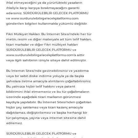
ihlal etmeyeceğini ya da yürürlükteki yasaların
ihlaliyle karşı karşıya bırakmayacağını garanti
edersiniz. SÜRDÜRÜLEBİLİR GELECEK PLATFORMU
ve
www.surdurulebilirgelecekplatformu.com
gönderilen bilgileri kullanmakla yükümlü değildir.
Fikri Mülkiyet Hakları: Bu İnternet Sitesi’ndeki her tür
metin, resim ve diğer materyale ait tüm telif hakları,
ticari markalar ve diğer fikri mülkiyet hakları
SÜRDÜRÜLEBİLİR GELECEK PLATFORMU ve
www.surdurulebilirgelecekplatformu.com
’a aittir
veya ilgili sahibinin izniyle siteye dahil edilmiştir.
Bu İnternet Sitesi’nde gezinebilirsiniz ve yazdırma
veya bir sabit diske indirme yoluyla ya da başka
şahıslara iletme amacıyla alıntılarını çoğaltabilirsiniz.
Bu, yalnızca hiçbir telif hakkını veya patent
bildirimini ihlal etmemeniz ve bu tür çoğaltmaların
üzerinde aşağıdaki ticari markanın görünmesi
kaydıyla yapılabilir. Bu İnternet Sitesi’nden çoğaltılan
hiçbir şey satılamaz veya ticari kazanç amacıyla
dağıtılamaz, değiştirilemez ve başka herhangi bir
tür çalışmaya, yayına veya internet sitesine dahil
edilemez.
SÜRDÜRÜLEBİLİR GELECEK PLATFORMU ve