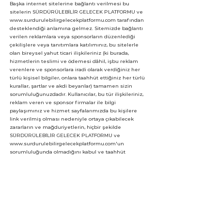
Başka internet sitelerine bağlantı verilmesi bu
sitelerin SÜRDÜRÜLEBİLİR GELECEK PLATFORMU ve
www.surdurulebilirgelecekplatformu.com
tarafından
desteklendiği anlamına gelmez. Sitemizde bağlantı
verilen reklamlara veya sponsorların düzenlediği
çekilişlere veya tanıtımlara katılımınız, bu sitelerle
olan bireysel yahut ticari ilişkileriniz (ki burada,
hizmetlerin teslimi ve ödemesi dâhil, işbu reklam
verenlere ve sponsorlara iradi olarak verdiğiniz her
türlü kişisel bilgiler, onlara taahhüt ettiğiniz her türlü
kurallar, şartlar ve akdi beyanlar) tamamen sizin
sorumluluğunuzdadır. Kullanıcılar, bu tür ilişkileriniz,
reklam veren ve sponsor firmalar ile bilgi
paylaşımınız ve hizmet sayfalarımızda bu kişilere
link verilmiş olması nedeniyle ortaya çıkabilecek
zararların ve mağduriyetlerin, hiçbir şekilde
SÜRDÜRÜLEBİLİR GELECEK PLATFORMU ve
www.surdurulebilirgelecekplatformu.com
'un
sorumluluğunda olmadığını kabul ve taahhüt
ederler. Ziyaret ettiğiniz tüm diğer internet
sitelerinin yasal ve gizlilik bildirimlerinden haberdar
olmanızı ve bunları dikkatle okumanızı öneririz.
Garantiler ve Feragatname: Bu İnternet Sitesi’ni
sorumluluğu tarafınıza ait olmak üzere
kullanabilirsiniz. Bu İnternet Sitesi tarafınıza “Olduğu