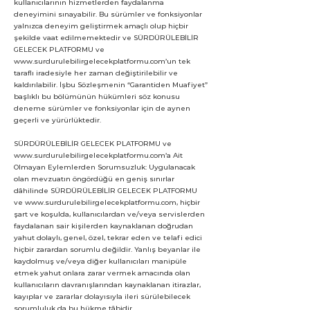
kullanıcılarının hizmetlerden faydalanma
deneyimini sınayabilir. Bu sürümler ve fonksiyonlar
yalnızca deneyim geliştirmek amaçlı olup hiçbir
şekilde vaat edilmemektedir ve SÜRDÜRÜLEBİLİR
GELECEK PLATFORMU ve
www.surdurulebilirgelecekplatformu.com
’un tek
taraflı iradesiyle her zaman değiştirilebilir ve
kaldırılabilir. İşbu Sözleşmenin “Garantiden Muafiyet”
başlıklı bu bölümünün hükümleri söz konusu
deneme sürümler ve fonksiyonlar için de aynen
geçerli ve yürürlüktedir.
SÜRDÜRÜLEBİLİR GELECEK PLATFORMU ve
www.surdurulebilirgelecekplatformu.com
’a Ait
Olmayan Eylemlerden Sorumsuzluk: Uygulanacak
olan mevzuatın öngördüğü en geniş sınırlar
dâhilinde SÜRDÜRÜLEBİLİR GELECEK PLATFORMU
ve
www.surdurulebilirgelecekplatformu.com
, hiçbir
şart ve koşulda, kullanıcılardan ve/veya servislerden
faydalanan sair kişilerden kaynaklanan doğrudan
yahut dolaylı, genel, özel, tekrar eden ve telafi edici
hiçbir zarardan sorumlu değildir. Yanlış beyanlar ile
kaydolmuş ve/veya diğer kullanıcıları manipüle
etmek yahut onlara zarar vermek amacında olan
kullanıcıların davranışlarından kaynaklanan itirazlar,
kayıplar ve zararlar dolayısıyla ileri sürülebilecek
sorumluluk da bu hükme tâbidir.