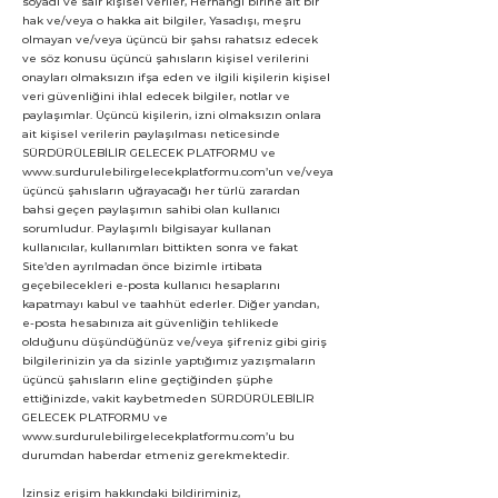
soyadı ve sair kişisel veriler, Herhangi birine ait bir
hak ve/veya o hakka ait bilgiler, Yasadışı, meşru
olmayan ve/veya üçüncü bir şahsı rahatsız edecek
ve söz konusu üçüncü şahısların kişisel verilerini
onayları olmaksızın ifşa eden ve ilgili kişilerin kişisel
veri güvenliğini ihlal edecek bilgiler, notlar ve
paylaşımlar. Üçüncü kişilerin, izni olmaksızın onlara
ait kişisel verilerin paylaşılması neticesinde
SÜRDÜRÜLEBİLİR GELECEK PLATFORMU ve
www.surdurulebilirgelecekplatformu.com
’un ve/veya
üçüncü şahısların uğrayacağı her türlü zarardan
bahsi geçen paylaşımın sahibi olan kullanıcı
sorumludur. Paylaşımlı bilgisayar kullanan
kullanıcılar, kullanımları bittikten sonra ve fakat
Site’den ayrılmadan önce bizimle irtibata
geçebilecekleri e-posta kullanıcı hesaplarını
kapatmayı kabul ve taahhüt ederler. Diğer yandan,
e-posta hesabınıza ait güvenliğin tehlikede
olduğunu düşündüğünüz ve/veya şifreniz gibi giriş
bilgilerinizin ya da sizinle yaptığımız yazışmaların
üçüncü şahısların eline geçtiğinden şüphe
ettiğinizde, vakit kaybetmeden SÜRDÜRÜLEBİLİR
GELECEK PLATFORMU ve
www.surdurulebilirgelecekplatformu.com
’u bu
durumdan haberdar etmeniz gerekmektedir.
İzinsiz erişim hakkındaki bildiriminiz,