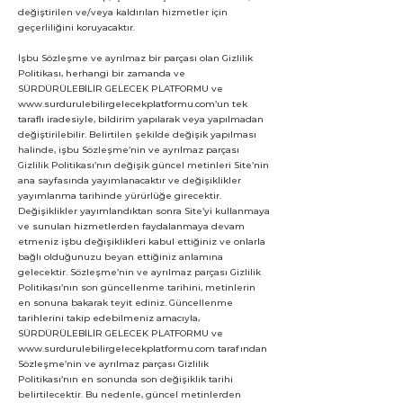
değiştirilen ve/veya kaldırılan hizmetler için
geçerliliğini koruyacaktır.
İşbu Sözleşme ve ayrılmaz bir parçası olan Gizlilik
Politikası, herhangi bir zamanda ve
SÜRDÜRÜLEBİLİR GELECEK PLATFORMU ve
www.surdurulebilirgelecekplatformu.com
’un tek
taraflı iradesiyle, bildirim yapılarak veya yapılmadan
değiştirilebilir. Belirtilen şekilde değişik yapılması
halinde, işbu Sözleşme’nin ve ayrılmaz parçası
Gizlilik Politikası’nın değişik güncel metinleri Site’nin
ana sayfasında yayımlanacaktır ve değişiklikler
yayımlanma tarihinde yürürlüğe girecektir.
Değişiklikler yayımlandıktan sonra Site’yi kullanmaya
ve sunulan hizmetlerden faydalanmaya devam
etmeniz işbu değişiklikleri kabul ettiğiniz ve onlarla
bağlı olduğunuzu beyan ettiğiniz anlamına
gelecektir. Sözleşme’nin ve ayrılmaz parçası Gizlilik
Politikası’nın son güncellenme tarihini, metinlerin
en sonuna bakarak teyit ediniz. Güncellenme
tarihlerini takip edebilmeniz amacıyla,
SÜRDÜRÜLEBİLİR GELECEK PLATFORMU ve
www.surdurulebilirgelecekplatformu.com
tarafından
Sözleşme’nin ve ayrılmaz parçası Gizlilik
Politikası’nın en sonunda son değişiklik tarihi
belirtilecektir. Bu nedenle, güncel metinlerden