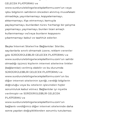
GELECEK PLATFORMU ve
www.surdurulebilirgelecekplatformu.com
'un veya
işbu bilgilerin sahibinin önceden alınmış muvafakati
olmadıkça, yayınlamamayı, kopyalamamayı,
aktarmamayı, ifşa etmemeyi, kamuyla
paylaşmamayı, bunlardan türev herhangi bir çalışma
yapmamayı, yaymamayı, bunları ticari amaçlı
kullanmamayı ve/veya bunların kopyasını
çıkartmamayı kabul ve taahhüt ederler.
Başka İnternet Siteleri’ne Bağlantılar: Site’de,
sayılanlarla sınırlı olmamak üzere, reklam verenler
gibi SÜRDÜRÜLEBİLİR GELECEK PLATFORMU ve
www.surdurulebilirgelecekplatformu.com
'un sahibi
olmadığı üçüncü kişilerin internet sitelerine linkler
(bağlantılar) verilmiş olabilir ve bu durumda
SÜRDÜRÜLEBİLİR GELECEK PLATFORMU ve
www.surdurulebilirgelecekplatformu.com
'un bu
diğer internet sitelerinin içeriği, verdiği bilgilerin
doğruluğu veya bu sitelerin işlevinden hiçbir
sorumluluk kabul etmez. Bağlantılar iyi niyetle
verilmiştir ve SÜRDÜRÜLEBİLİR GELECEK
PLATFORMU ve
www.surdurulebilirgelecekplatformu.com
'un
bağlantı verdiğimiz diğer internet sitelerinde daha
sonra yapılan değişikliklerden sorumlu tutulamaz.