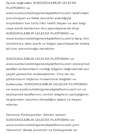
Ayrıca, doğrudan SÜRDÜRÜLEBİLİR GELECEK
PLATFORMU ve
www.surdurulebilirgelecekplatformu.com
tarafından
sunulmayan ve fakat servisler aracılığıyla
erişilebilen her türlü fikir, teklif, beyan ve sair bilgi
veya içerik, tamamen onu yayınlayana ait olup
SÜRDÜRÜLEBİLİR GELECEK PLATFORMU ve
www.surdurulebilirgelecekplatformu.com
’a karşı ileri
sürülemez. İşbu içerik ve bilgiyi yayımlayanlar onlara
ait tüm sorumluluğu haizdirler.
SÜRDÜRÜLEBİLİR GELECEK PLATFORMU ve
www.surdurulebilirgelecekplatformu.com
sözleşmeli
tarafları kullanıcıların verdiği bilgileri doğrulamak için
çeşitli yöntemler kullanabilirler. Yine de, bu
yöntemlerin hiçbirisi mükemmel değildir ve
kullanıcılar, SÜRDÜRÜLEBİLİR GELECEK PLATFORMU
ve
www.surdurulebilirgelecekplatformu.com
'un ve
sözleşmeli taraflarının, verilen bilgilerin yanlışlığının
tespitinden sorumlu olmadığını kabul ve beyan
ederler.
Deneme Fonksiyonları: Zaman zaman
SÜRDÜRÜLEBİLİR GELECEK PLATFORMU ve
www.surdurulebilirgelecekplatformu.com
yeni
“deneme” (beta) sürümler ve fonksiyonlar ile