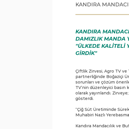
KANDIRA MANDACIL
KANDIRA MANDACIL
DAMIZLIK MANDA YE
"ÜLKEDE KALİTELİ 
GİRDİK"
Çiftlik Zirvesi, Agro TV
partnerliğinde Boğaziçi Ü
sorunları ve çözüm öneriler
TV’nin düzenleyici basın 
olarak yayınlandı. Zirvey
gösterdi.
“Çiğ Süt Üretiminde Sürek
Muhabiri Nazlı Yerebasma
Kandıra Mandacılık ve Bufa