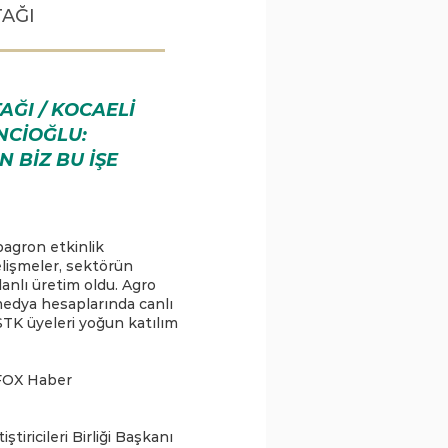
TAĞI
ĞI / KOCAELİ
ENCİOĞLU:
N BİZ BU İŞE
agron etkinlik
elişmeler, sektörün
planlı üretim oldu. Agro
 medya hesaplarında canlı
STK üyeleri yoğun katılım
 FOX Haber
iricileri Birliği Başkanı