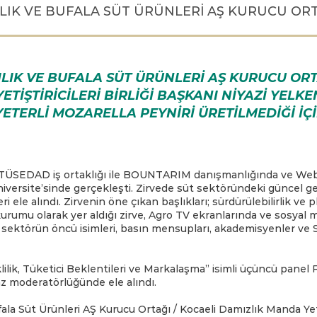
IK VE BUFALA SÜT ÜRÜNLERİ AŞ KURUCU OR
IK VE BUFALA SÜT ÜRÜNLERİ AŞ KURUCU ORTA
TİŞTİRİCİLERİ BİRLİĞİ BAŞKANI NİYAZİ YELK
YETERLİ MOZARELLA PEYNİRİ ÜRETİLMEDİĞİ İÇİ
 ve TÜSEDAD iş ortaklığı ile BOUNTARIM danışmanlığında ve Web
niversite’sinde gerçekleşti. Zirvede süt sektöründeki güncel g
i ele alındı. Zirvenin öne çıkan başlıkları; sürdürülebilirlik ve 
kurumu olarak yer aldığı zirve, Agro TV ekranlarında ve sosyal
e; sektörün öncü isimleri, basın mensupları, akademisyenler ve 
lilik, Tüketici Beklentileri ve Markalaşma” isimli üçüncü panel
z moderatörlüğünde ele alındı.
la Süt Ürünleri AŞ Kurucu Ortağı / Kocaeli Damızlık Manda Yetişt